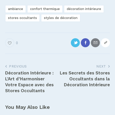
ambiance
confort thermique
décoration intérieure
stores occultants
styles de décoration
0
Navigation
PREVIOUS
NEXT
Décoration Intérieure :
Les Secrets des Stores
de
L’Art d’Harmoniser
Occultants dans la
l’article
Votre Espace avec des
Décoration Intérieure
Stores Occultants
You May Also Like