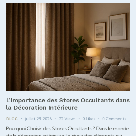
L’Importance des Stores Occultants dans
la Décoration Intérieure
juillet 29, 2026
22
Views
0
Likes
0
Comments
BLOG
Pourquoi Choisir des Stores Occultants ? Dans le monde
de la décoration intérieure, le choix des éléments qui