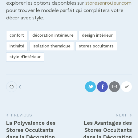
explorer les options disponibles sur
storesenrouleur.com
pour trouver le modèle parfait qui complétera votre
décor avec style.
confort
décoration intérieure
design intérieur
intimité
isolation thermique
stores occultants
style d'intérieur
0
Navigation
PREVIOUS
NEXT
La Polyvalence des
Les Avantages des
de
Stores Occultants
Stores Occultants
l’article
dans la Décoration
dans la Décoration