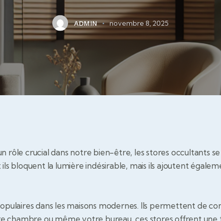
novembre 8, 2025
ADMIN
n rôle crucial dans notre bien-être, les stores occultants se
ils bloquent la lumière indésirable, mais ils ajoutent égale
populaires dans les maisons modernes. Ils permettent de con
otre chambre ou même votre bureau, ces stores offrent une f