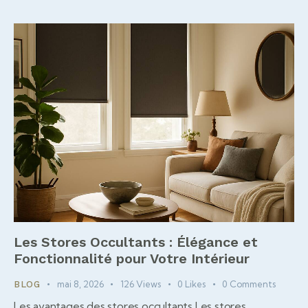
Les Stores Occultants : Élégance et
Fonctionnalité pour Votre Intérieur
mai 8, 2026
126
Views
0
Likes
0
Comments
BLOG
Les avantages des stores occultants Les stores