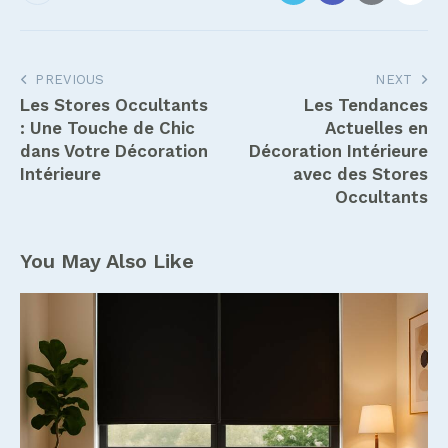
Navigation
PREVIOUS
NEXT
Les Stores Occultants
Les Tendances
de
: Une Touche de Chic
Actuelles en
l’article
dans Votre Décoration
Décoration Intérieure
Intérieure
avec des Stores
Occultants
You May Also Like