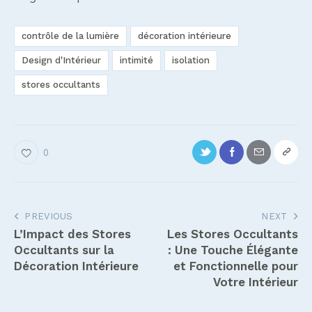
contrôle de la lumière
décoration intérieure
Design d'Intérieur
intimité
isolation
stores occultants
0
Navigation
PREVIOUS
NEXT
L’Impact des Stores
Les Stores Occultants
de
Occultants sur la
: Une Touche Élégante
l’article
Décoration Intérieure
et Fonctionnelle pour
Votre Intérieur