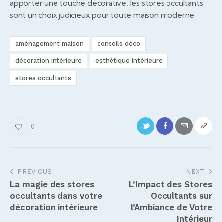
apporter une touche décorative, les stores occultants
sont un choix judicieux pour toute maison moderne.
aménagement maison
conseils déco
décoration intérieure
esthétique intérieure
stores occultants
0
Navigation
PREVIOUS
NEXT
La magie des stores
L’Impact des Stores
de
occultants dans votre
Occultants sur
l’article
décoration intérieure
l’Ambiance de Votre
Intérieur