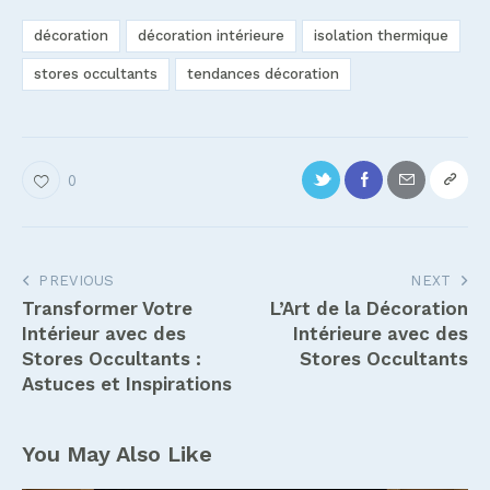
décoration
décoration intérieure
isolation thermique
stores occultants
tendances décoration
0
Navigation
PREVIOUS
NEXT
Transformer Votre
L’Art de la Décoration
de
Intérieur avec des
Intérieure avec des
l’article
Stores Occultants :
Stores Occultants
Astuces et Inspirations
You May Also Like