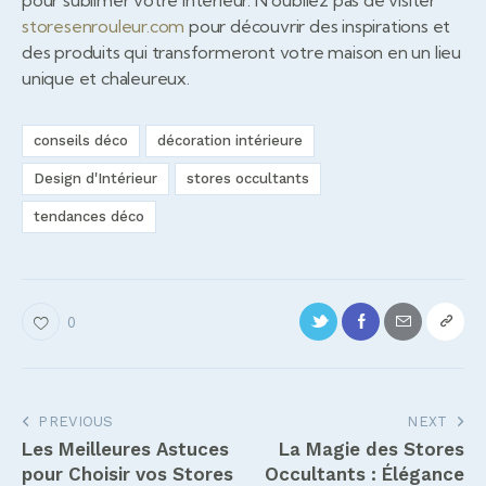
storesenrouleur.com
pour découvrir des inspirations et
des produits qui transformeront votre maison en un lieu
unique et chaleureux.
conseils déco
décoration intérieure
Design d'Intérieur
stores occultants
tendances déco
0
Navigation
PREVIOUS
NEXT
Les Meilleures Astuces
La Magie des Stores
de
pour Choisir vos Stores
Occultants : Élégance
l’article